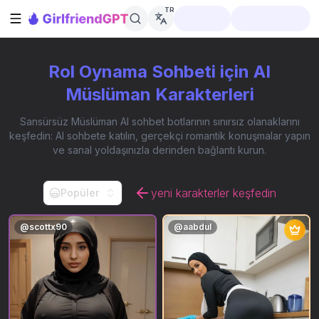
TR
Kenar çubuğunu aç
Rol Oynama Sohbeti için AI
Müslüman Karakterleri
Sansürsüz Müslüman AI sohbet botlarının sınırsız olanaklarını
keşfedin: AI sohbete katılın, gerçekçi romantik konuşmalar yapın
ve sanal yoldaşınızla derinden bağlantı kurun.
yeni karakterler keşfedin
Popüler
@
scottx90
@
aabdul