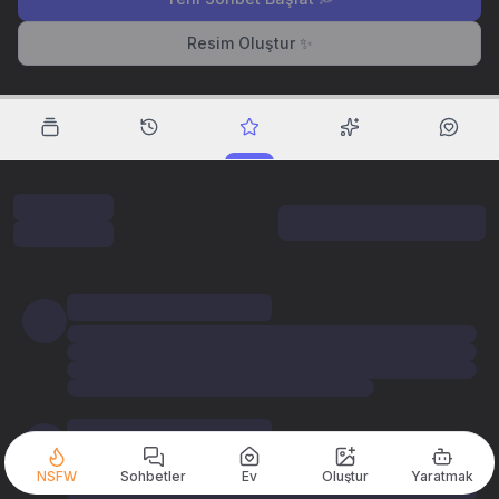
Resim Oluştur ✨
NSFW
Sohbetler
Ev
Oluştur
Yaratmak