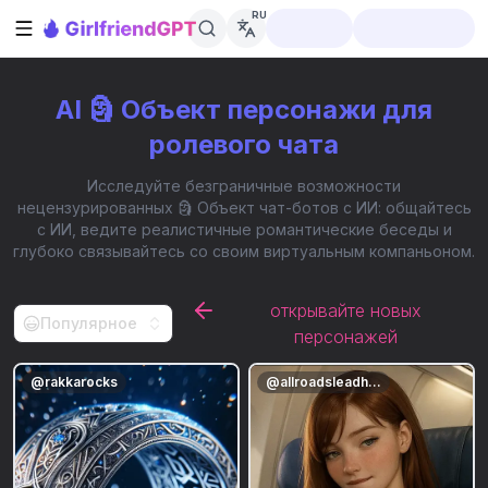
RU
Открыть боковую панель
AI 🗿 Объект персонажи для
ролевого чата
Исследуйте безграничные возможности
нецензурированных 🗿 Объект чат-ботов с ИИ: общайтесь
с ИИ, ведите реалистичные романтические беседы и
глубоко связывайтесь со своим виртуальным компаньоном.
открывайте новых
Популярное
персонажей
@
rakkarocks
@
allroadsleadhere