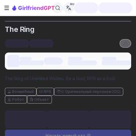
RU
Открыть боковую панель
The Ring
The Ring of Unlimited Wishes. Be a God, RPG as a God.
🔮 Волшебный
🎲 RPG
🧑‍🎨 Оригинальный персонаж (ОС)
🤖 Робот
🗿 Объект
Начать новый чат 💭