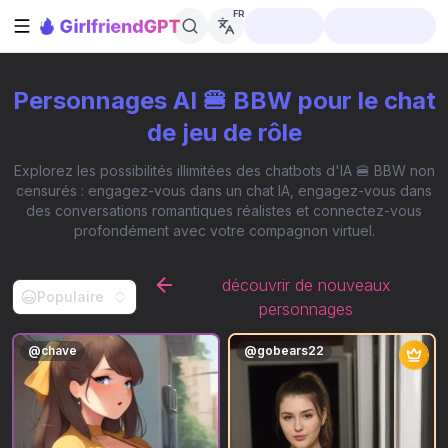
FR
Ouvrir la barre latérale
Personnages AI 🍔 BBW pour le chat
de jeu de rôle
Explorez les possibilités illimitées des chatbots d'IA 🍔 BBW non
censurés : engagez-vous dans un chat IA, engagez-vous dans
des conversations romantiques réalistes et connectez-vous
profondément avec votre compagnon virtuel.
découvrir de nouveaux
Populaire
personnages
@
chave
@
gobears22