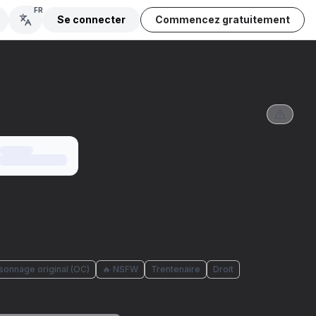
FR
Se connecter
Commencez gratuitement
rsonnage original (OC)
🔥 NSFW
Trentenaire
Droit