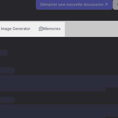
Démarrer une nouvelle discussion 💭
I Image Generator
Memories