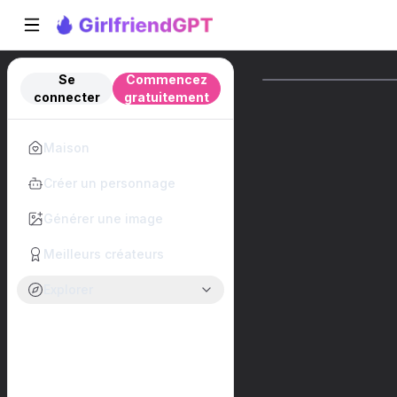
Se
Commencez
connecter
gratuitement
Maison
Créer un personnage
Générer une image
Meilleurs créateurs
Explorer