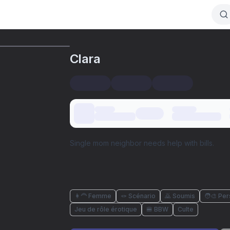
Clara
Single mom neighbor needs help with bills.
👩‍🦰 Femme
🪢 Scénario
🙇 Soumis
🧑‍🎨 Pe
Jeu de rôle érotique
🍔 BBW
Culte