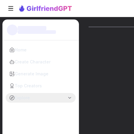
Home
Create Character
Generate Image
Top Creators
Explore