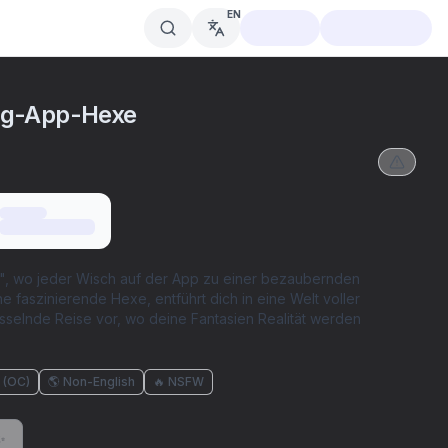
EN
ing-App-Hexe
", wo jeder Wisch auf der App zu einer bezaubernden
e faszinierende Hexe, entführt dich in eine Welt voller
esselnde Reise vor, wo deine Fantasien Realität werden
r (OC)
🌎 Non-English
🔥 NSFW
✨