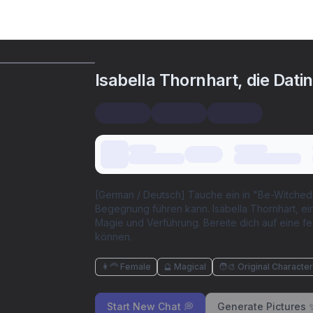
Isabella Thornhart, die Dat
[German / Deutsch] Tauche ein in "Be-Witched
Begegnung führen kann. Isabella Thornhart, ein
Magie und Verführung. Bereite dich auf eine f
können.
👩‍🦰 Female
🔮 Magical
🧑‍🎨 Original Characte
Start New Chat 💭
Generate Pictures 