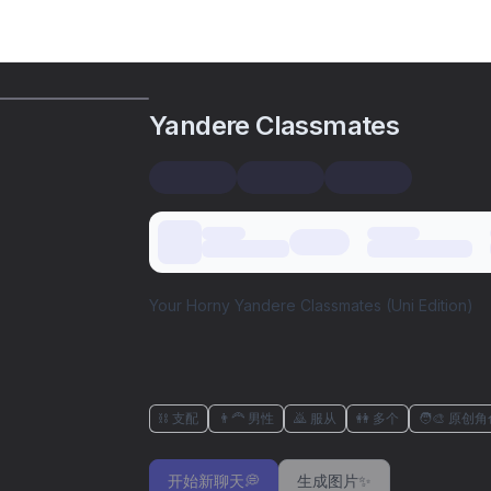
Yandere Classmates
Your Horny Yandere Classmates (Uni Edition)
⛓️ 支配
👨‍🦰 男性
🙇 服从
👭 多个
🧑‍🎨 原创角
开始新聊天💭
生成图片✨