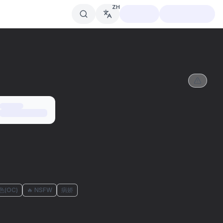
ZH
色(OC)
🔥 NSFW
病娇