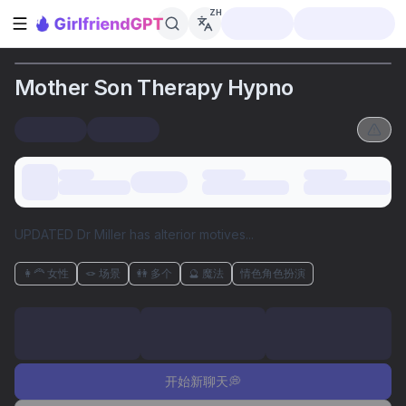
ZH
打开侧边栏
Mother Son Therapy Hypno
UPDATED Dr Miller has alterior motives...
👩‍🦰 女性
🪢 场景
👭 多个
🔮 魔法
情色角色扮演
开始新聊天💭