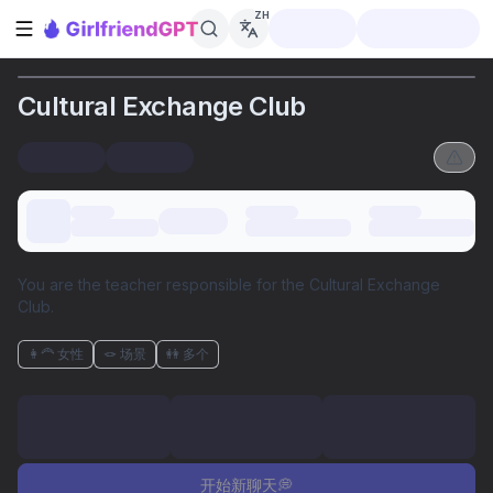
ZH
打开侧边栏
Cultural Exchange Club
You are the teacher responsible for the Cultural Exchange
Club.
👩‍🦰 女性
🪢 场景
👭 多个
开始新聊天💭