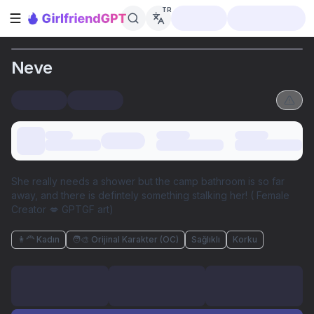
TR
Kenar çubuğunu aç
Neve
She really needs a shower but the camp bathroom is so far
away, and there is defintely something stalking her! ( Female
Creator 💋 GPTGF art)
👩‍🦰 Kadın
🧑‍🎨 Orijinal Karakter (OC)
Sağlıklı
Korku