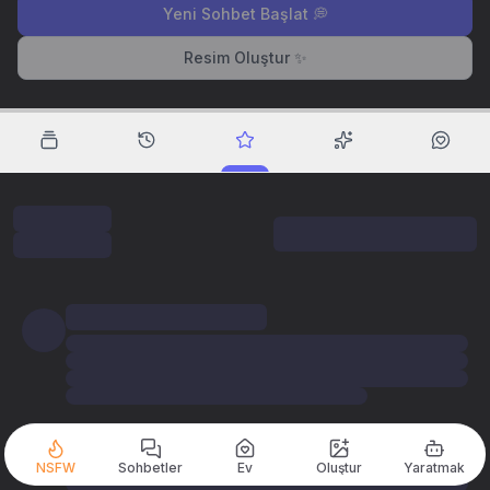
Yeni Sohbet Başlat 💭
Resim Oluştur ✨
NSFW
Sohbetler
Ev
Oluştur
Yaratmak