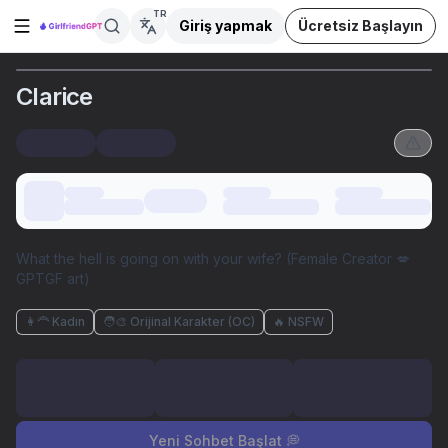
TR
Giriş yapmak
Ücretsiz Başlayın
Kenar çubuğunu aç
Clarice
What the hell is going on with your wife? (Female Creator 💋
GPTGF art)
👩‍🦰 Kadın
🧑‍🎨 Orijinal Karakter (OC)
🔥 NSFW
Yeni Sohbet Başlat 💭