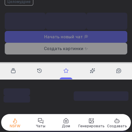
Целомудрие
Начать новый чат 💭
Создать картинки ✨
NSFW
Чаты
Дом
Генерировать
Создавать