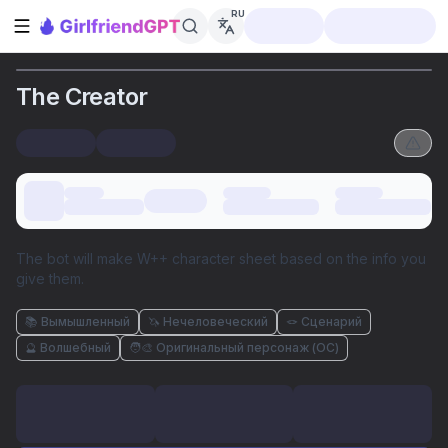
RU
Открыть боковую панель
The Creator
The bot will make W++ character sheet based on the info you
give them.
📚 Вымышленный
🦄 Нечеловеческий
🪢 Сценарий
🔮 Волшебный
🧑‍🎨 Оригинальный персонаж (ОС)