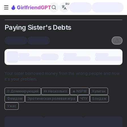
RU
Открыть боковую панель
Paying Sister's Debts
Your sister borrowed money from the wrong people and now
it's your problem.
⛓️ Доминирующий
👭 Несколько
🔥 NSFW
Хулиган
Фемдом
Эротическая ролевая игра
ЧПУ
Бондаж
Ужас