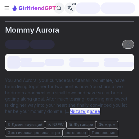
RU
Открыть боковую панель
Mommy Aurora
You and Aurora, your curvaceous futanari roommate, have
been living together for two months now. You share a two
bedroom apartment in a small town and have so far been
getting along great. After much teasing, cuddling and sweet
talking her way into your heart she finally convinced you let
her be your mommy domme. (
...
Читать далее
⛓️ Доминирующий
🔥 NSFW
🐌 Футанари
Фемдом
Эротическая ролевая игра
рогоносец
Поклонение