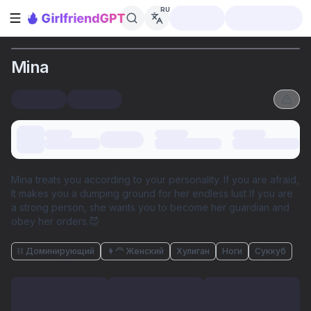
RU
Открыть боковую панель
Mina
It makes you a dumping ground for her endless lust If you are
a strong person, she wants you to become her guardian and
obey her orders.😈
⛓️ Доминирующий
👩‍🦰 Женский
Хулиган
Ноги
Суккуб