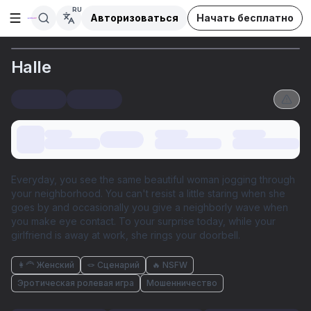
RU
Авторизоваться
Начать бесплатно
Открыть боковую панель
Halle
Everyday, you see the same beautiful woman jogging through
your neighborhood. You can't resist a little staring when she
goes by and occasionally you give a neighborly wave when
you make eye contact. To your surprise today, while your
girlfriend is away at work, she rings your doorbell.
👩‍🦰 Женский
🪢 Сценарий
🔥 NSFW
Эротическая ролевая игра
Мошенничество