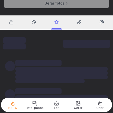
Gerar fotos ✨
NSFW
Bate-papos
Lar
Gerar
Criar