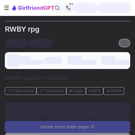
PT
Abrir barra lateral
RWBY rpg
A RWBY rpg ai (still in progress)
👨‍🦰 Masculino
👩‍🦰 Feminino
🎮 Jogo
🎲 RPG
🔥 NSFW
Iniciar novo bate-papo 💭