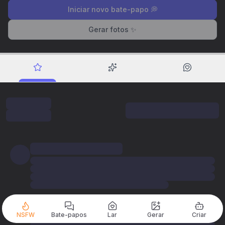
Iniciar novo bate-papo 💭
Gerar fotos ✨
NSFW
Bate-papos
Lar
Gerar
Criar