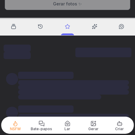
Gerar fotos ✨
NSFW
Bate-papos
Lar
Gerar
Criar