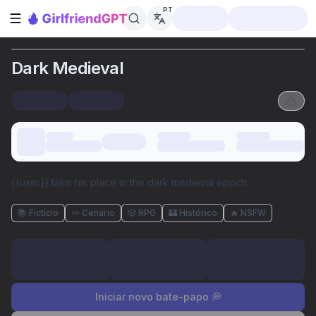
PT
Abrir barra lateral
Dark Medieval
{{user}} take his place in the dark medieval epoch
📚 Fictício
🪢 Cenário
🎲 RPG
🏰 Histórico
🔥 NSFW
Iniciar novo bate-papo 💭