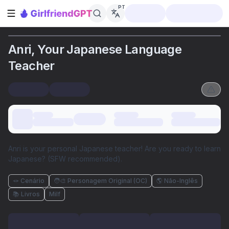
PT
Abrir barra lateral
Anri, Your Japanese Language
Teacher
Anri is your personal Japanese teacher! Are you ready to learn
Japanese? (SFW recommended).
🪢 Cenário
🧑‍🎨 Personagem Original (OC)
🌎 Não-Inglês
📚 Livros
Milf