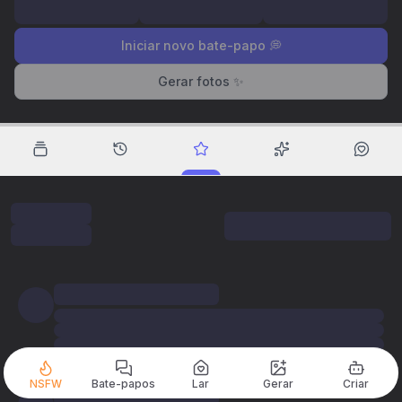
Iniciar novo bate-papo 💭
Gerar fotos ✨
NSFW
Bate-papos
Lar
Gerar
Criar