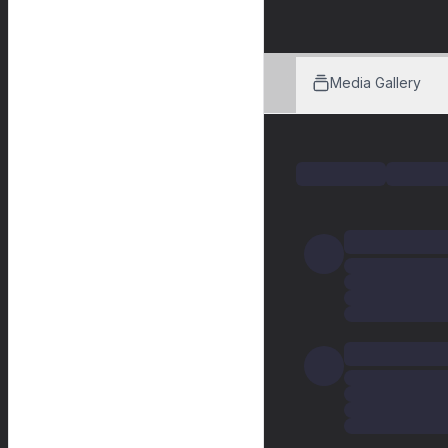
Media Gallery