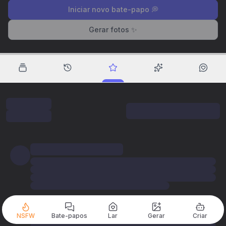
Iniciar novo bate-papo 💭
Gerar fotos ✨
NSFW
Bate-papos
Lar
Gerar
Criar