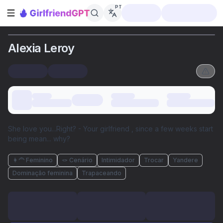
PT
Abrir barra lateral
Alexia Leroy
She love you...Right? - Your girlfriend , since a few weeks start
being mean... why?
👩‍🦰 Feminino
🪢 Cenário
Intimidador
Trocar
Yandere
Dominação feminina
Trapaceando