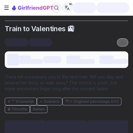
NL
Zijbalk openen
Train to Valentines 🚉
Trava will accompany you to the next train. Will you stay and
unravel her story, or walk away? The choice is yours, but
some encounters linger long after the moment fades.
👩‍🦰 Vrouwelijk
🪢 Scenario
🧑‍🎨 Origineel personage (OC)
📙 Filosofie
Seinen