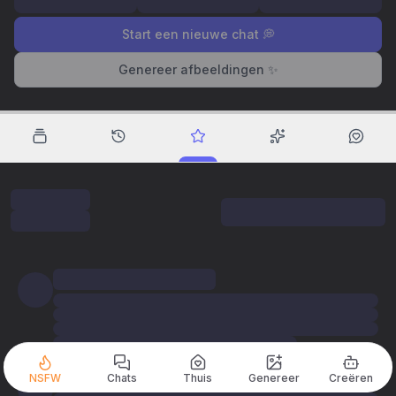
Start een nieuwe chat 💭
Genereer afbeeldingen ✨
NSFW
Chats
Thuis
Genereer
Creëren