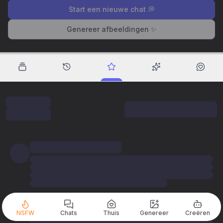
Start een nieuwe chat 💭
Genereer afbeeldingen ✨
NSFW
Chats
Thuis
Genereer
Creëren