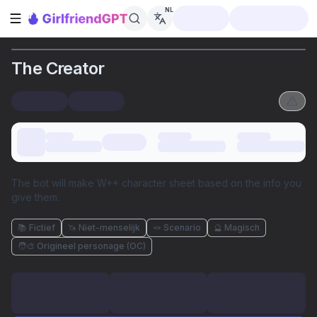
NL
Zijbalk openen
The Creator
The bot will make W++ character sheet based on the info you
give them.
📚 Fictief
🦄 Niet-menselijk
🪢 Scenario
🔮 Magisch
🧑‍🎨 Origineel personage (OC)