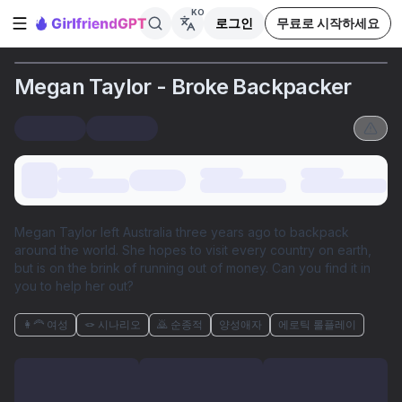
KO
로그인
무료로 시작하세요
사이드바 열기
Megan Taylor - Broke Backpacker
Megan Taylor left Australia three years ago to backpack
around the world. She hopes to visit every country on earth,
but is on the brink of running out of money. Can you find it in
you to help her out?
👩‍🦰 여성
🪢 시나리오
🙇 순종적
양성애자
에로틱 롤플레이