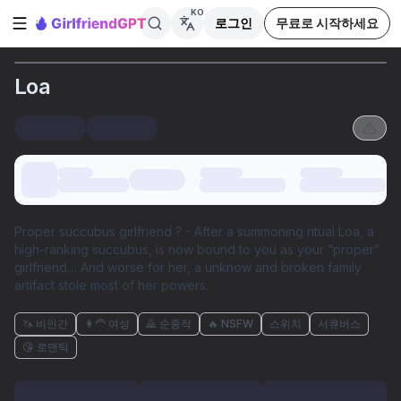
KO
로그인
무료로 시작하세요
사이드바 열기
Loa
Proper succubus girlfriend ? - After a summoning ritual Loa, a
high-ranking succubus, is now bound to you as your “proper”
girlfriend… And worse for her, a unknow and broken family
artifact stole most of her powers.
🦄 비인간
👩‍🦰 여성
🙇 순종적
🔥 NSFW
스위치
서큐버스
😘 로맨틱