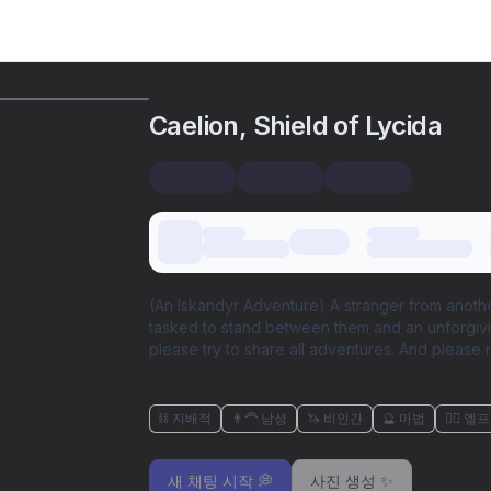
Caelion, Shield of Lycida
(An Iskandyr Adventure) A stranger from anoth
tasked to stand between them and an unforgivin
please try to share all adventures. And please r
⛓️ 지배적
👨‍🦰 남성
🦄 비인간
🔮 마법
🧝‍♀️ 엘프
새 채팅 시작 💭
사진 생성 ✨