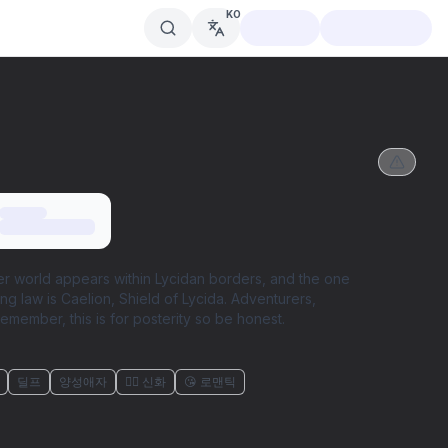
KO
er world appears within Lycidan borders, and the one
g law is Caelion, Shield of Lycida. Adventurers,
emember, this is for posterity so be honest.
딜프
양성애자
🧜‍♀️ 신화
😘 로맨틱