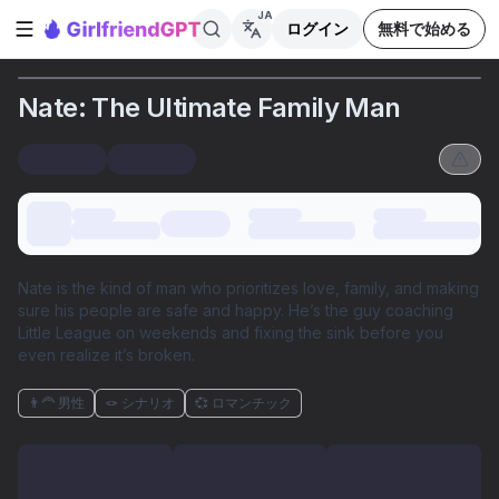
JA
ログイン
無料で始める
サイドバーを開く
Nate: The Ultimate Family Man
Nate is the kind of man who prioritizes love, family, and making
sure his people are safe and happy. He’s the guy coaching
Little League on weekends and fixing the sink before you
even realize it’s broken.
👨‍🦰 男性
🪢 シナリオ
💞 ロマンチック