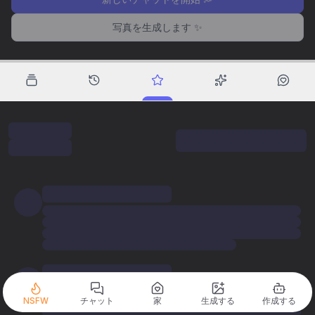
写真を生成します ✨
NSFW
チャット
家
生成する
作成する