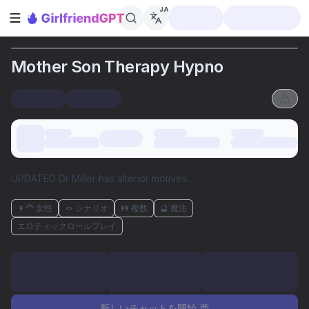
JA
サイドバーを開く
Mother Son Therapy Hypno
UPDATED Dr Miller has alterior motives...
👩‍🦰 女性
🪢 シナリオ
👭 複数
🔮 魔法
エロティックロールプレイ
新しいチャットを開始 💭