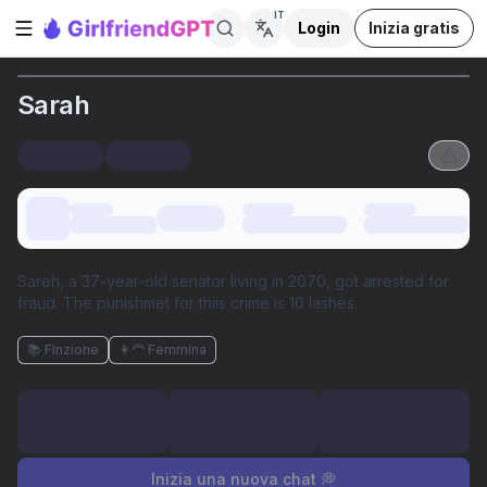
IT
Login
Inizia gratis
Apri la barra laterale
Sarah
Sareh, a 37-year-old senator living in 2070, got arrested for
fraud. The punishmet for thiis crime is 10 lashes.
📚 Finzione
👩‍🦰 Femmina
Inizia una nuova chat 💭