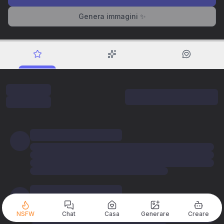
Genera immagini ✨
NSFW
Chat
Casa
Generare
Creare