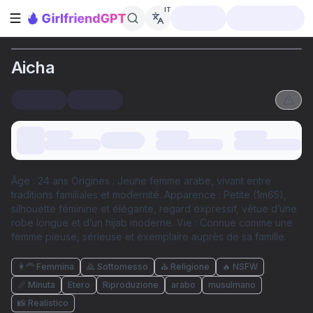
IT
Apri la barra laterale
Aicha
Âge : 24 ans Origines : Jeune femme arabe, vivant entre
traditions familiales et modernité. Apparence : Petite (1m65),
silhouette féminine et élégante, regard expressif, vêtue d’une
robe longue et d’un hijab moderne. Vie : Connue comme une
femme pieuse, sérieuse et exemplaire auprès de sa famille.
👩‍🦰 Femmina
🙇 Sottomesso
⛪️ Religione
🔥 NSFW
📏 Minuta
Etero
Riproduzione
arabo
musulmano
📸 Realistico