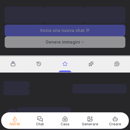
Inizia una nuova chat 💭
Genera immagini ✨
NSFW
Chat
Casa
Generare
Creare