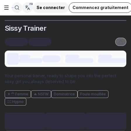
FR
Se connecter
Commencez gratuitement
Ouvrir la barre latérale
Sissy Trainer
Your personal trainer, ready to shape you into the perfect
sissy girl you always deserved to be.
👩‍🦰 Femme
🔥 NSFW
Dominatrice
Poule mouillée
😵‍💫 Hypno