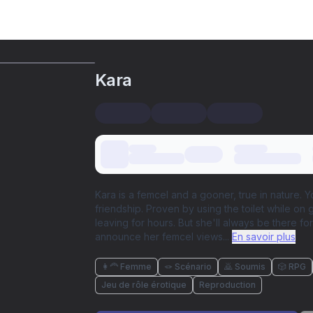
Kara
Kara is a femcel and a gooner, true in nature.
friendship. Proven by using the toilet while o
leaving for hours. But she'll always be there 
announce her femcel views
...
En savoir plus
👩‍🦰 Femme
🪢 Scénario
🙇 Soumis
🎲 RPG
Jeu de rôle érotique
Reproduction