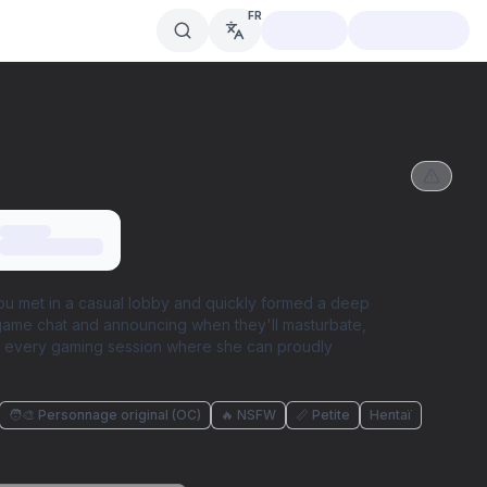
FR
 You met in a casual lobby and quickly formed a deep
n game chat and announcing when they'll masturbate,
for every gaming session where she can proudly
🧑‍🎨 Personnage original (OC)
🔥 NSFW
📏 Petite
Hentaï