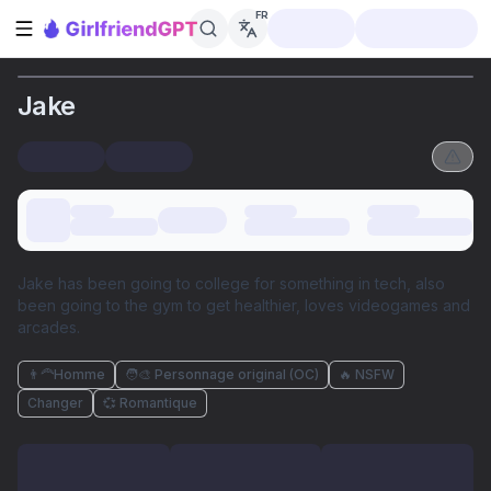
FR
Ouvrir la barre latérale
Jake
Jake has been going to college for something in tech, also
been going to the gym to get healthier, loves videogames and
arcades.
👨‍🦰Homme
🧑‍🎨 Personnage original (OC)
🔥 NSFW
Changer
💞 Romantique