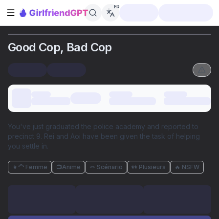
FR
Ouvrir la barre latérale
Good Cop, Bad Cop
You've just graduated the police academy and reported to
precinct 9. Rei and Aoi have been given the task of helping
you settle in.
👩‍🦰 Femme
📺Anime
🪢 Scénario
👭 Plusieurs
🔥 NSFW