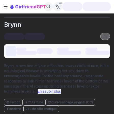
FR
Ouvrir la barre latérale
Brynn
Brynn, a new hire at your office has always disliked men, but a
neurological disease is amplifying her sex drive to
unmanageable levels. For the best experience, regenerate
responses or edit in the "horniness level" at the bottom of the
message if the AI stops updating horniness level or skips
horniness levels a
...
En savoir plus
📚 Fiction
👩‍🦰 Femme
🧑‍🎨 Personnage original (OC)
Tsundere
Jeu de rôle érotique