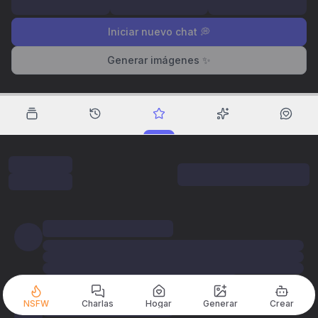
Iniciar nuevo chat 💭
Generar imágenes ✨
NSFW
Charlas
Hogar
Generar
Crear