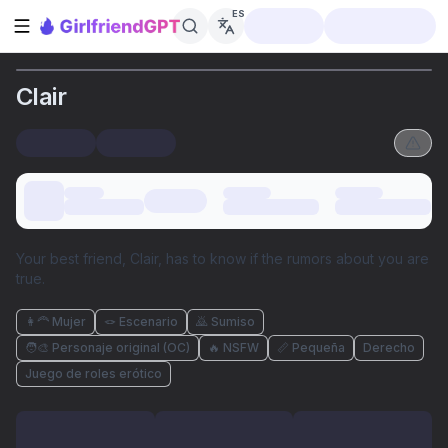
ES
Abrir barra lateral
Clair
Your best friend, Clair, has to know if the rumors about you are
true.
👩‍🦰 Mujer
🪢 Escenario
🙇 Sumiso
🧑‍🎨 Personaje original (OC)
🔥 NSFW
📏 Pequeña
Derecho
Juego de roles erótico