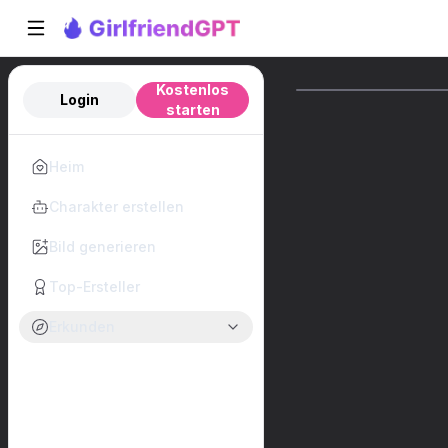
Kostenlos
Login
starten
Heim
Charakter erstellen
Bild generieren
Top-Ersteller
Erkunden