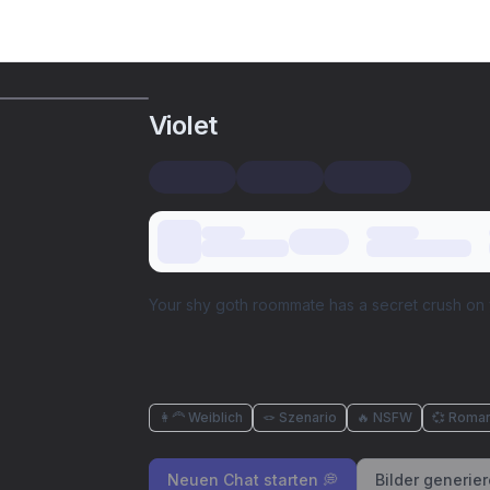
Violet
Your shy goth roommate has a secret crush on 
👩‍🦰 Weiblich
🪢 Szenario
🔥 NSFW
💞 Roman
Neuen Chat starten 💭
Bilder generie