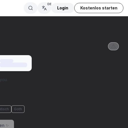
DE
Login
Kostenlos starten
you.
tisch
Goth
ren ✨